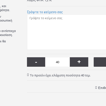
Χωρίς ΦΠΑ: 1,21€
, και
ψότητα.
Γράψτε το κείμενο σας
ν
προσωπική
 αντίστοιχα
ρουσίαση.
ι θα
-
+
Το προϊόν έχει ελάχιστη ποσότητα 40 τεμ.
Επιθ