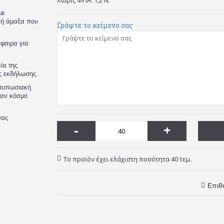
Χωρίς ΦΠΑ: 1,21€
με
κή άμαξα που
Γράψτε το κείμενο σας
σφαιρα για
ία της
ης εκδήλωσης.
ντυπωσιακή
ναν κόσμο
σας
-
+
Το προϊόν έχει ελάχιστη ποσότητα 40 τεμ.
Επιθ