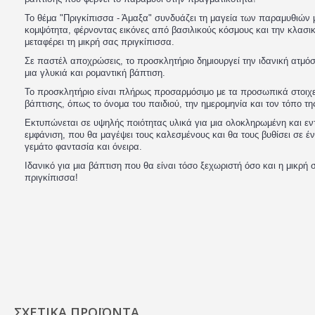
Το θέμα "Πριγκίπισσα - Άμαξα" συνδυάζει τη μαγεία των παραμυθιών 
κομψότητα, φέρνοντας εικόνες από βασιλικούς κόσμους και την κλασι
μεταφέρει τη μικρή σας πριγκίπισσα.
Σε παστέλ αποχρώσεις, το προσκλητήριο δημιουργεί την ιδανική ατμό
μια γλυκιά και ρομαντική βάπτιση.
Το προσκλητήριο είναι πλήρως προσαρμόσιμο με τα προσωπικά στοιχε
βάπτισης, όπως το όνομα του παιδιού, την ημερομηνία και τον τόπο τ
Εκτυπώνεται σε υψηλής ποιότητας υλικά για μια ολοκληρωμένη και ε
εμφάνιση, που θα μαγέψει τους καλεσμένους και θα τους βυθίσει σε έ
γεμάτο φαντασία και όνειρα.
Ιδανικό για μια βάπτιση που θα είναι τόσο ξεχωριστή όσο και η μικρή 
πριγκίπισσα!
ΣΧΕΤΙΚΆ ΠΡΟΪΌΝΤΑ